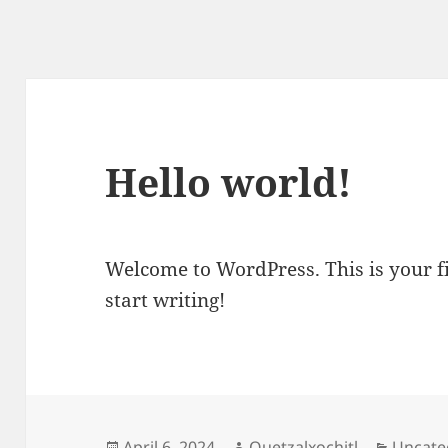
Hello world!
Welcome to WordPress. This is your fir
start writing!
Posted
Author
Catego
April 6, 2024
Quetzalxochitl
Uncate