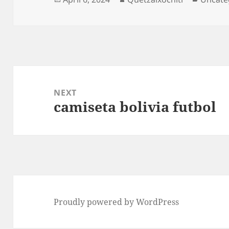
on
Post
navigation
NEXT
camiseta bolivia futbol
Next
post:
Proudly powered by WordPress