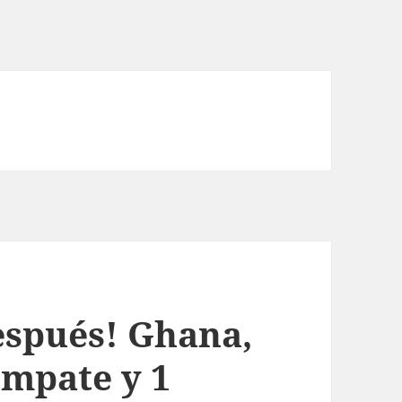
espués! Ghana,
 empate y 1