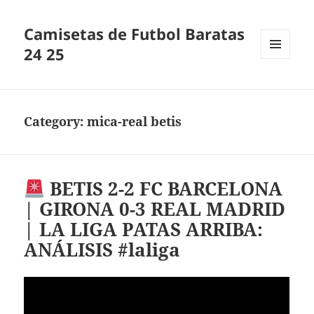
Camisetas de Futbol Baratas
24 25
MENU
AND
WIDGETS
Category:
mica-real betis
BETIS 2-2 FC BARCELONA
| GIRONA 0-3 REAL MADRID
| LA LIGA PATAS ARRIBA:
ANÁLISIS #laliga