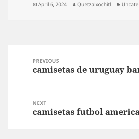
Posted
Author
Catego
April 6, 2024
Quetzalxochitl
Uncate
on
Post
navigation
PREVIOUS
camisetas de uruguay ba
Previous
post:
NEXT
camisetas futbol america
Next
post: